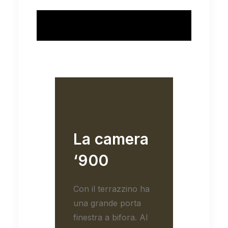
La camera
‘900
Con il terrazzino ha
una grande porta
finestra a bifora. Al